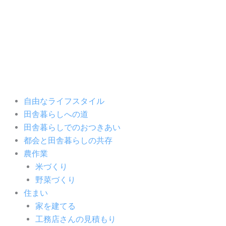
内
容
を
ス
キ
ッ
プ
自由なライフスタイル
田舎暮らしへの道
田舎暮らしでのおつきあい
都会と田舎暮らしの共存
農作業
米づくり
野菜づくり
住まい
家を建てる
工務店さんの見積もり