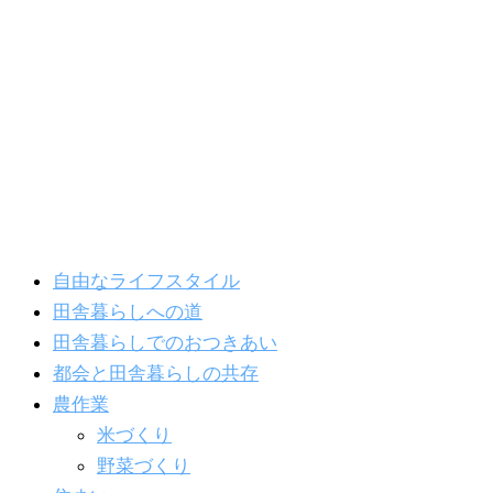
内
容
を
ス
キ
ッ
プ
自由なライフスタイル
田舎暮らしへの道
田舎暮らしでのおつきあい
都会と田舎暮らしの共存
農作業
米づくり
野菜づくり