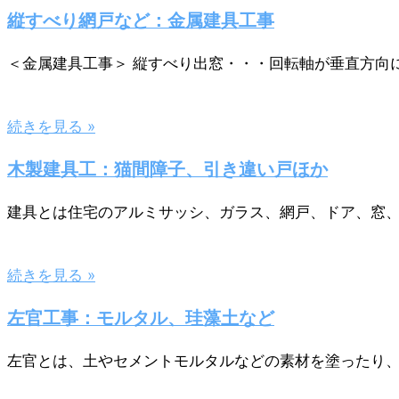
縦すべり網戸など：金属建具工事
＜金属建具工事＞ 縦すべり出窓・・・回転軸が垂直方向
続きを見る »
木製建具工：猫間障子、引き違い戸ほか
建具とは住宅のアルミサッシ、ガラス、網戸、ドア、窓
続きを見る »
左官工事：モルタル、珪藻土など
左官とは、土やセメントモルタルなどの素材を塗ったり