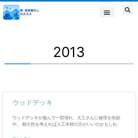
内
容
を
自由なライフスタイル
田舎暮らしへの道
田舎暮らしでのおつきあい
都会と田舎暮らしの共存
農作業
住まい
食の話題
雑記帳
スピリチュアル
ス
キ
ッ
2013
プ
ペ
ペ
ペ
ペ
ペ
ウッドデッキ
ー
ー
ー
ー
ー
ジ
ジ
ジ
ジ
ジ
ウッドデッキが傷んで一部壊れ、大工さんに修理を依頼
中。 耐久性を考えれば人工木材の方がいいのかもしれ