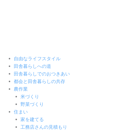
内
容
を
ス
キ
ッ
プ
自由なライフスタイル
田舎暮らしへの道
田舎暮らしでのおつきあい
都会と田舎暮らしの共存
農作業
米づくり
野菜づくり
住まい
家を建てる
工務店さんの見積もり