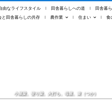
自由なライフスタイル
田舎暮らしへの道
田舎暮
会と田舎暮らしの共存
農作業
住まい
食
小屋梁、登り梁、火打ち、母屋、束（つか）