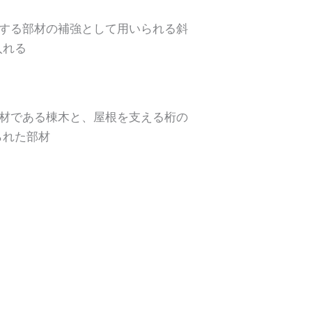
交する部材の補強として用いられる斜
入れる
部材である棟木と、屋根を支える桁の
られた部材