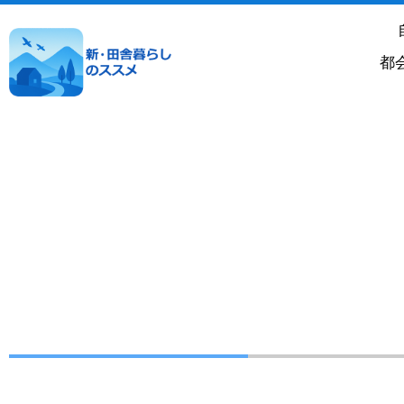
内
容
を
都
ス
キ
ッ
プ