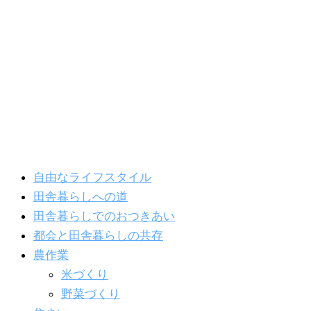
内
容
を
ス
キ
ッ
プ
自由なライフスタイル
田舎暮らしへの道
田舎暮らしでのおつきあい
都会と田舎暮らしの共存
農作業
米づくり
野菜づくり