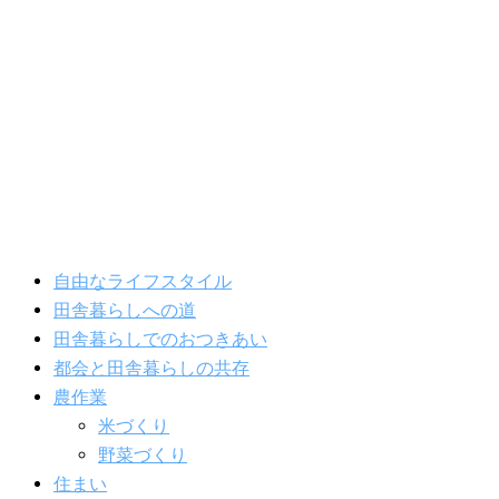
内
容
を
ス
キ
ッ
プ
自由なライフスタイル
田舎暮らしへの道
田舎暮らしでのおつきあい
都会と田舎暮らしの共存
農作業
米づくり
野菜づくり
住まい