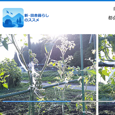
内
容
を
都
ス
キ
ッ
プ