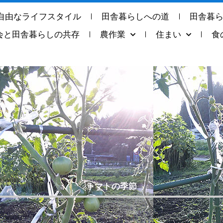
自由なライフスタイル
田舎暮らしへの道
田舎暮
会と田舎暮らしの共存
農作業
住まい
食
トマトの季節