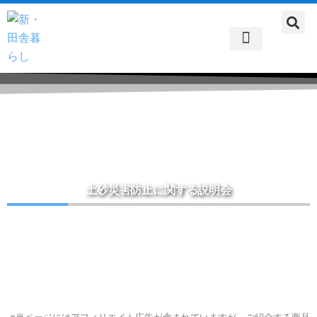
内
容
を
ス
自由なライフスタイル
田舎暮らしへの道
田舎暮らしでのおつきあい
都会と田舎暮らしの共存
農作業
住まい
食の話題
雑記帳
スピリチュアル
キ
ッ
プ
土砂災害防止に関する説明会