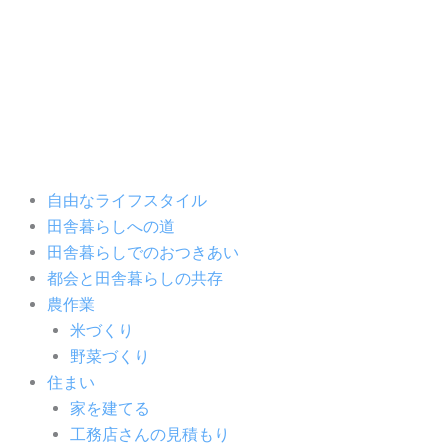
内
容
を
ス
キ
ッ
プ
自由なライフスタイル
田舎暮らしへの道
田舎暮らしでのおつきあい
都会と田舎暮らしの共存
農作業
米づくり
野菜づくり
住まい
家を建てる
工務店さんの見積もり