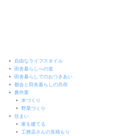
内
容
を
ス
キ
ッ
プ
自由なライフスタイル
田舎暮らしへの道
田舎暮らしでのおつきあい
都会と田舎暮らしの共存
農作業
米づくり
野菜づくり
住まい
家を建てる
工務店さんの見積もり