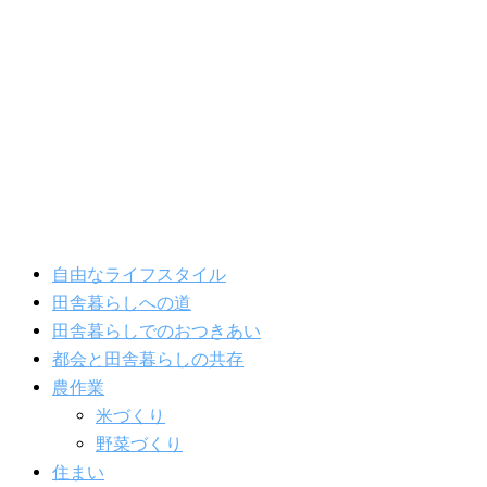
内
容
を
ス
キ
ッ
プ
自由なライフスタイル
田舎暮らしへの道
田舎暮らしでのおつきあい
都会と田舎暮らしの共存
農作業
米づくり
野菜づくり
住まい