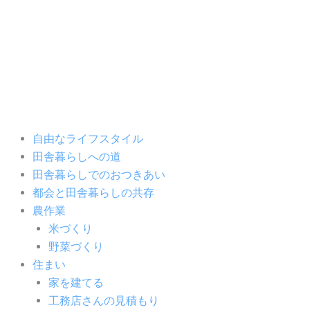
内
容
を
ス
キ
ッ
プ
自由なライフスタイル
田舎暮らしへの道
田舎暮らしでのおつきあい
都会と田舎暮らしの共存
農作業
米づくり
野菜づくり
住まい
家を建てる
工務店さんの見積もり