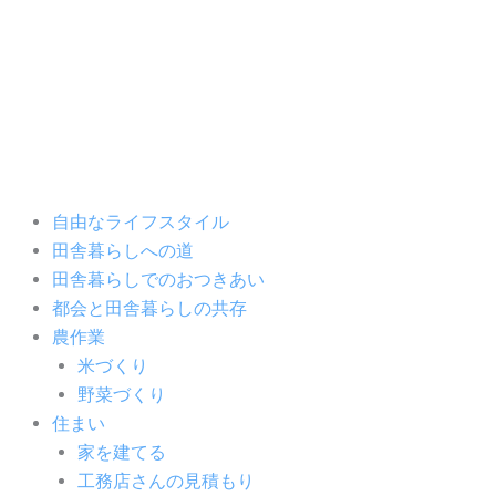
内
容
を
ス
キ
ッ
プ
自由なライフスタイル
田舎暮らしへの道
田舎暮らしでのおつきあい
都会と田舎暮らしの共存
農作業
米づくり
野菜づくり
住まい
家を建てる
工務店さんの見積もり