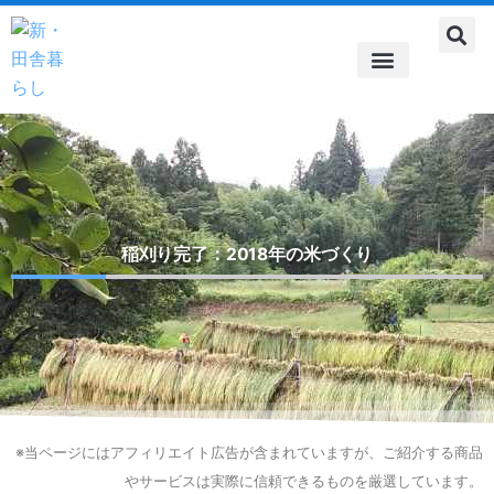
内
容
を
ス
自由なライフスタイル
田舎暮らしへの道
田舎暮らしでのおつきあい
都会と田舎暮らしの共存
農作業
住まい
食の話題
雑記帳
スピリチュアル
キ
ッ
プ
稲刈り完了：2018年の米づくり
※当ページにはアフィリエイト広告が含まれていますが、ご紹介する商品
やサービスは実際に信頼できるものを厳選しています。