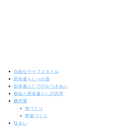
内
容
を
ス
キ
ッ
プ
自由なライフスタイル
田舎暮らしへの道
田舎暮らしでのおつきあい
都会と田舎暮らしの共存
農作業
米づくり
野菜づくり
住まい