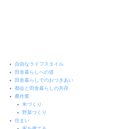
内
容
を
ス
キ
ッ
プ
自由なライフスタイル
田舎暮らしへの道
田舎暮らしでのおつきあい
都会と田舎暮らしの共存
農作業
米づくり
野菜づくり
住まい
家を建てる