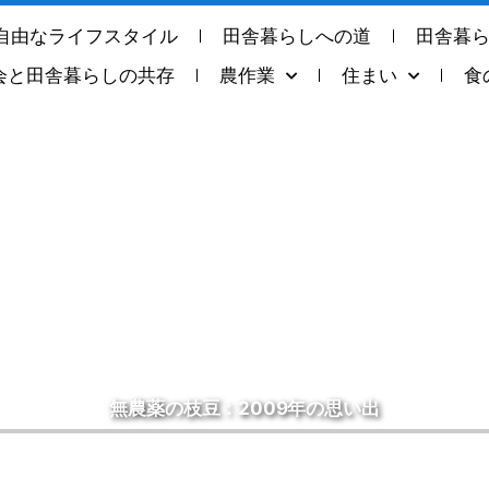
自由なライフスタイル
田舎暮らしへの道
田舎暮
会と田舎暮らしの共存
農作業
住まい
食
無農薬の枝豆：2009年の思い出