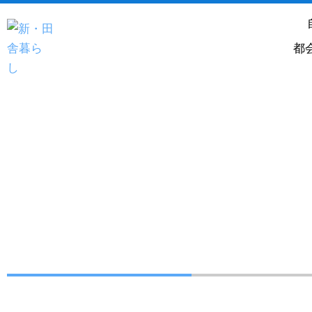
内
容
を
都
ス
キ
ッ
プ