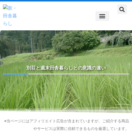
内
容
を
ス
自由なライフスタイル
田舎暮らしへの道
田舎暮らしでのおつきあい
都会と田舎暮らしの共存
農作業
住まい
食の話題
雑記帳
スピリチュアル
キ
ッ
プ
別荘と週末田舎暮らしとの意識の違い
※当ページにはアフィリエイト広告が含まれていますが、ご紹介する商品
やサービスは実際に信頼できるものを厳選しています。